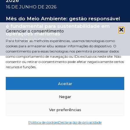
2026
16 DE JUNHO DE 2026
Mês do Meio Ambiente: gestão responsável
é fundamental para sustentabilidade em
Gerenciar o consentimento
operações marítimas
10 DE JUNHO DE 2026
Para fornecer as melhores experiências, usamos tecnologias como
cookies para armazenar e/ou acessar informações do dispositivo. O
consentimento para essas tecnologias nos permitirá processar dados
como comportamento de navegação ou IDs exclusivos neste site. Não
consentir ou retirar o consentimento pode afetar negativamente certos
recursos e funções.
Aceitar
Negar
Ver preferências
Política de cookies
Declaração de privacidade